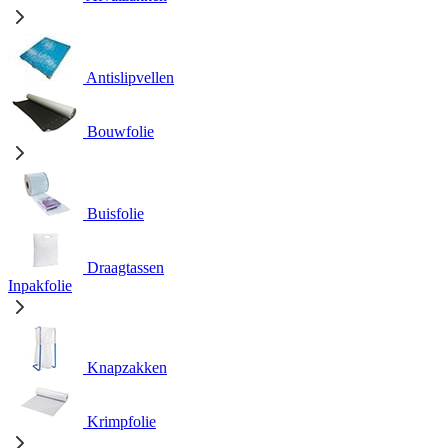
Antislipvellen
Bouwfolie
Buisfolie
Draagtassen
Inpakfolie
Knapzakken
Krimpfolie