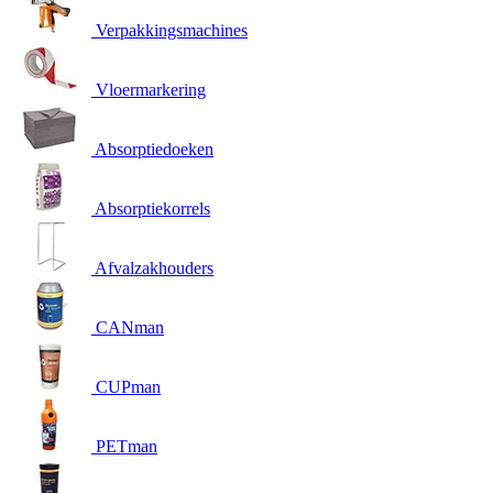
Verpakkingsmachines
Vloermarkering
Absorptiedoeken
Absorptiekorrels
Afvalzakhouders
CANman
CUPman
PETman