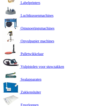
Labelprinters
Luchtkussenmachines
Omsnoeringsmachines
Opvulpapier machines
Palletwikkelaar
Vulpistolen voor stuwzakken
Sealapparaten
Zakkensluiter
Enveloppen