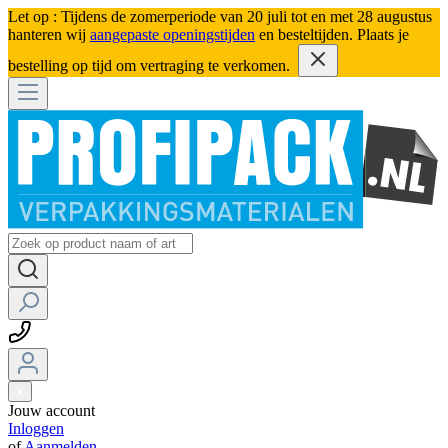
Let op : Tijdens de zomerperiode van 20 juli tot en met 28 augustus
hanteren wij
aangepaste openingstijden
en besteltijden. Plaats je
bestelling op tijd om vertraging te verkomen.
Jouw account
Inloggen
of
Aanmelden