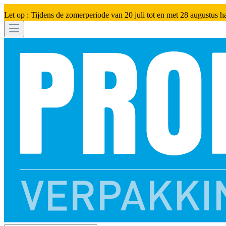
Let op : Tijdens de zomerperiode van 20 juli tot en met 28 augustus h