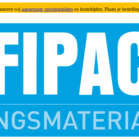
anteren wij
aangepaste openingstijden
en besteltijden. Plaats je bestell