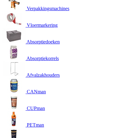
Verpakkingsmachines
Vloermarkering
Absorptiedoeken
Absorptiekorrels
Afvalzakhouders
CANman
CUPman
PETman