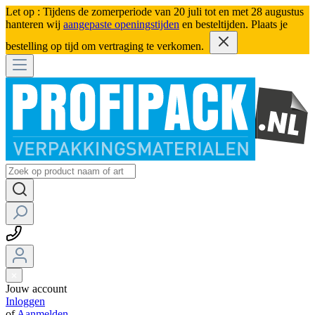
Let op : Tijdens de zomerperiode van 20 juli tot en met 28 augustus
hanteren wij
aangepaste openingstijden
en besteltijden. Plaats je
bestelling op tijd om vertraging te verkomen.
Jouw account
Inloggen
of
Aanmelden