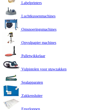
Labelprinters
Luchtkussenmachines
Omsnoeringsmachines
Opvulpapier machines
Palletwikkelaar
Vulpistolen voor stuwzakken
Sealapparaten
Zakkensluiter
Enveloppen