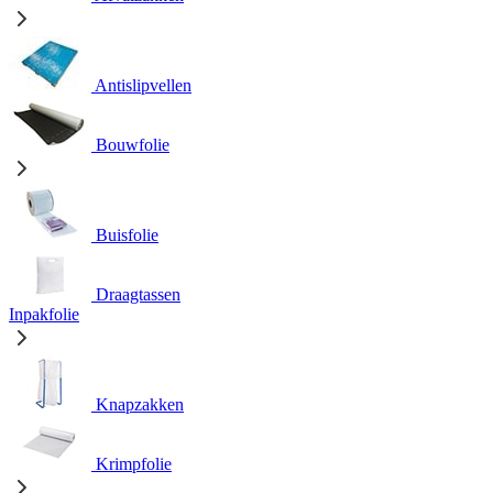
Antislipvellen
Bouwfolie
Buisfolie
Draagtassen
Inpakfolie
Knapzakken
Krimpfolie