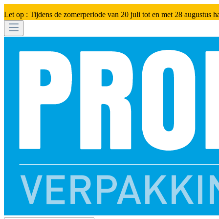
Let op : Tijdens de zomerperiode van 20 juli tot en met 28 augustus h