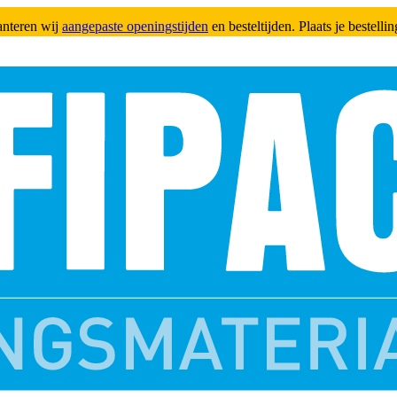
anteren wij
aangepaste openingstijden
en besteltijden. Plaats je bestell