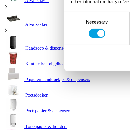
Afvalbakken
other information that you’ve
Consent
Necessary
Selection
Afvalzakken
Handzeep & dispensers
Kantine benodigdheden
Papieren handdoekjes & dispensers
Poetsdoeken
Poetspapier & dispensers
Toiletpapier & houders