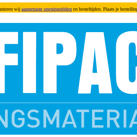
anteren wij
aangepaste openingstijden
en besteltijden. Plaats je bestell