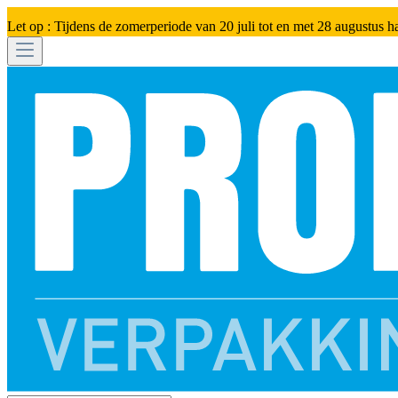
Let op : Tijdens de zomerperiode van 20 juli tot en met 28 augustus h