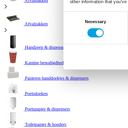
Afvalbakken
other information that you’ve
Consent
Necessary
Selection
Afvalzakken
Handzeep & dispensers
Kantine benodigdheden
Papieren handdoekjes & dispensers
Poetsdoeken
Poetspapier & dispensers
Toiletpapier & houders