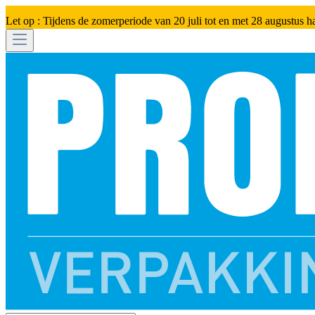
Let op : Tijdens de zomerperiode van 20 juli tot en met 28 augustus h