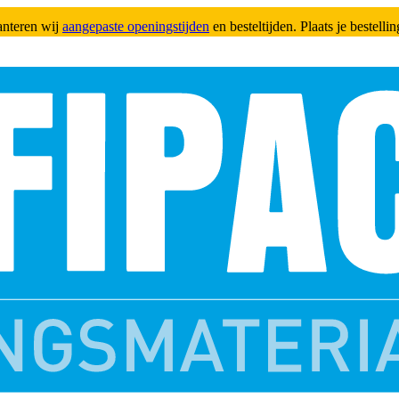
anteren wij
aangepaste openingstijden
en besteltijden. Plaats je bestell