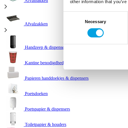
Afvalbakken
other information that you’ve
Consent
Necessary
Selection
Afvalzakken
Handzeep & dispensers
Kantine benodigdheden
Papieren handdoekjes & dispensers
Poetsdoeken
Poetspapier & dispensers
Toiletpapier & houders