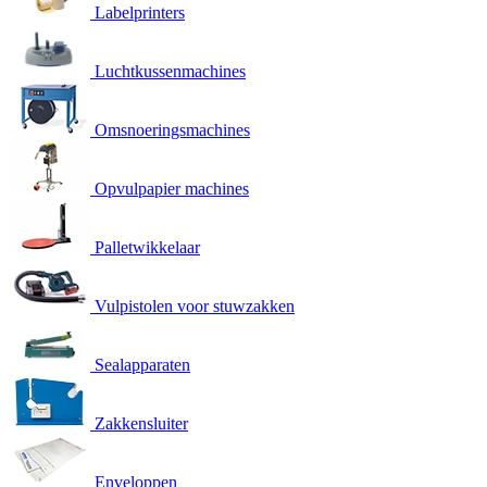
Labelprinters
Luchtkussenmachines
Omsnoeringsmachines
Opvulpapier machines
Palletwikkelaar
Vulpistolen voor stuwzakken
Sealapparaten
Zakkensluiter
Enveloppen