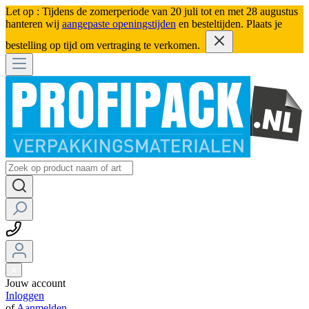
Let op : Tijdens de zomerperiode van 20 juli tot en met 28 augustus
hanteren wij
aangepaste openingstijden
en besteltijden. Plaats je
bestelling op tijd om vertraging te verkomen.
Jouw account
Inloggen
of
Aanmelden