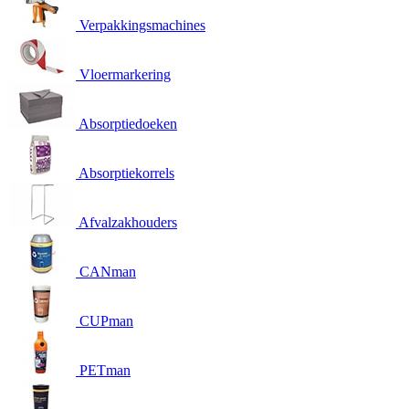
Verpakkingsmachines
Vloermarkering
Absorptiedoeken
Absorptiekorrels
Afvalzakhouders
CANman
CUPman
PETman