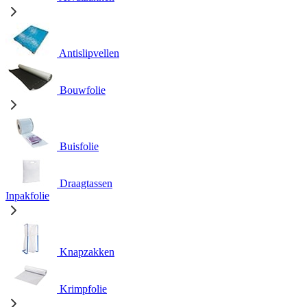
Antislipvellen
Bouwfolie
Buisfolie
Draagtassen
Inpakfolie
Knapzakken
Krimpfolie