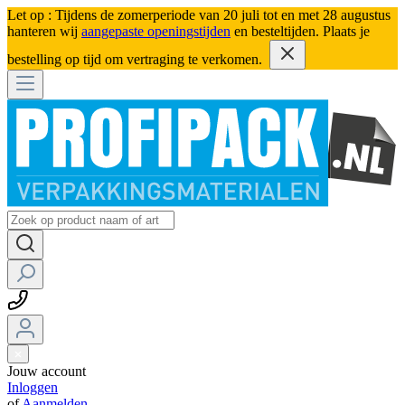
Let op : Tijdens de zomerperiode van 20 juli tot en met 28 augustus
hanteren wij
aangepaste openingstijden
en besteltijden. Plaats je
bestelling op tijd om vertraging te verkomen.
Jouw account
Inloggen
of
Aanmelden