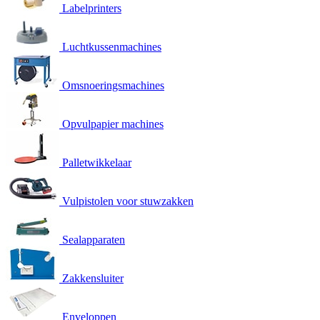
Labelprinters
Luchtkussenmachines
Omsnoeringsmachines
Opvulpapier machines
Palletwikkelaar
Vulpistolen voor stuwzakken
Sealapparaten
Zakkensluiter
Enveloppen