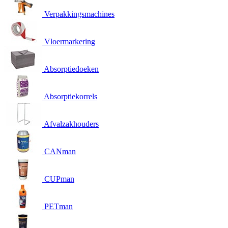
Verpakkingsmachines
Vloermarkering
Absorptiedoeken
Absorptiekorrels
Afvalzakhouders
CANman
CUPman
PETman