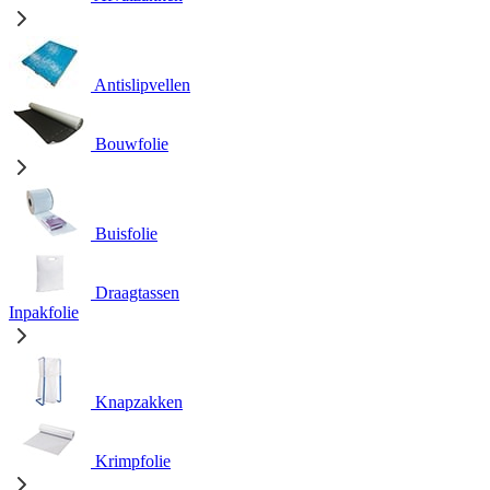
Antislipvellen
Bouwfolie
Buisfolie
Draagtassen
Inpakfolie
Knapzakken
Krimpfolie