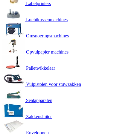
Labelprinters
Luchtkussenmachines
Omsnoeringsmachines
Opvulpapier machines
Palletwikkelaar
Vulpistolen voor stuwzakken
Sealapparaten
Zakkensluiter
Enveloppen