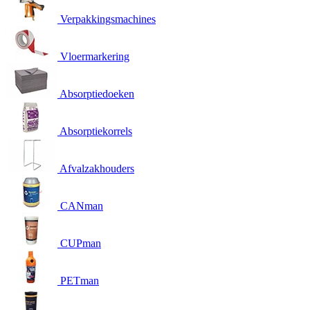
Verpakkingsmachines
Vloermarkering
Absorptiedoeken
Absorptiekorrels
Afvalzakhouders
CANman
CUPman
PETman