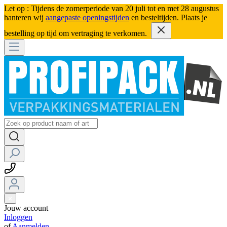
Let op : Tijdens de zomerperiode van 20 juli tot en met 28 augustus
hanteren wij
aangepaste openingstijden
en besteltijden. Plaats je
bestelling op tijd om vertraging te verkomen.
Jouw account
Inloggen
of
Aanmelden