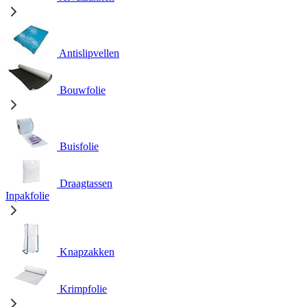
Antislipvellen
Bouwfolie
Buisfolie
Draagtassen
Inpakfolie
Knapzakken
Krimpfolie