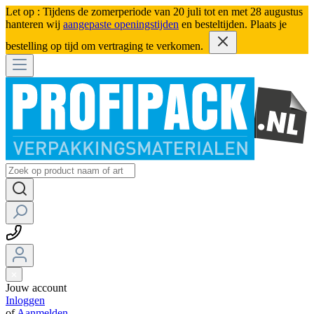
Let op : Tijdens de zomerperiode van 20 juli tot en met 28 augustus
hanteren wij
aangepaste openingstijden
en besteltijden. Plaats je
bestelling op tijd om vertraging te verkomen.
Jouw account
Inloggen
of
Aanmelden