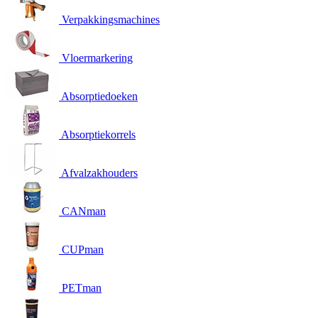
Verpakkingsmachines
Vloermarkering
Absorptiedoeken
Absorptiekorrels
Afvalzakhouders
CANman
CUPman
PETman