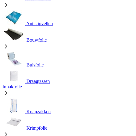
Antislipvellen
Bouwfolie
Buisfolie
Draagtassen
Inpakfolie
Knapzakken
Krimpfolie