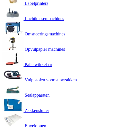
Labelprinters
Luchtkussenmachines
Omsnoeringsmachines
Opvulpapier machines
Palletwikkelaar
Vulpistolen voor stuwzakken
Sealapparaten
Zakkensluiter
Enveloppen