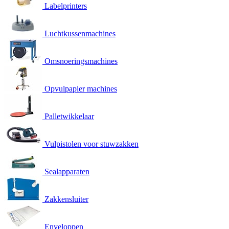
Labelprinters
Luchtkussenmachines
Omsnoeringsmachines
Opvulpapier machines
Palletwikkelaar
Vulpistolen voor stuwzakken
Sealapparaten
Zakkensluiter
Enveloppen