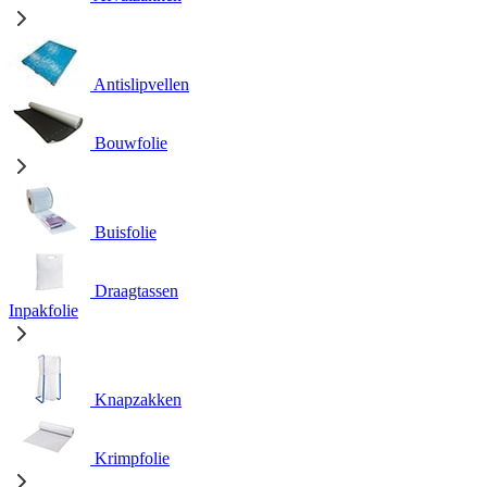
Antislipvellen
Bouwfolie
Buisfolie
Draagtassen
Inpakfolie
Knapzakken
Krimpfolie