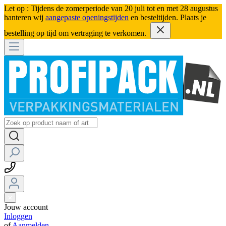
Let op : Tijdens de zomerperiode van 20 juli tot en met 28 augustus
hanteren wij
aangepaste openingstijden
en besteltijden. Plaats je
bestelling op tijd om vertraging te verkomen.
Jouw account
Inloggen
of
Aanmelden