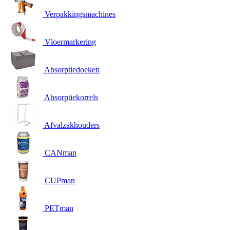
Verpakkingsmachines
Vloermarkering
Absorptiedoeken
Absorptiekorrels
Afvalzakhouders
CANman
CUPman
PETman