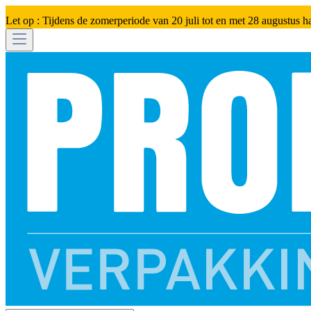
Let op : Tijdens de zomerperiode van 20 juli tot en met 28 augustus h