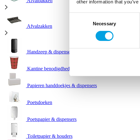
Afvalbakken
other information that you’ve
Consent
Necessary
Selection
Afvalzakken
Handzeep & dispensers
Kantine benodigdheden
Papieren handdoekjes & dispensers
Poetsdoeken
Poetspapier & dispensers
Toiletpapier & houders