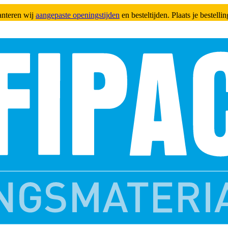
anteren wij
aangepaste openingstijden
en besteltijden. Plaats je bestell