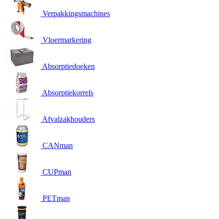
Verpakkingsmachines
Vloermarkering
Absorptiedoeken
Absorptiekorrels
Afvalzakhouders
CANman
CUPman
PETman