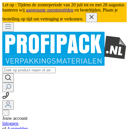
Let op : Tijdens de zomerperiode van 20 juli tot en met 28 augustus
hanteren wij
aangepaste openingstijden
en besteltijden. Plaats je
bestelling op tijd om vertraging te verkomen.
Jouw account
Inloggen
of
Aanmelden