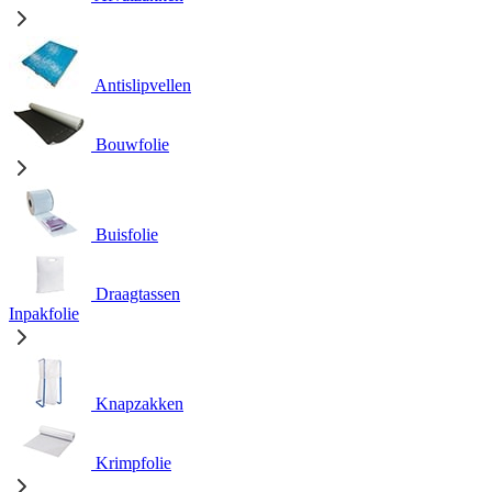
Antislipvellen
Bouwfolie
Buisfolie
Draagtassen
Inpakfolie
Knapzakken
Krimpfolie