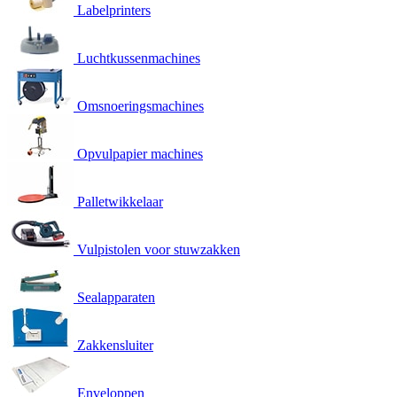
Labelprinters
Luchtkussenmachines
Omsnoeringsmachines
Opvulpapier machines
Palletwikkelaar
Vulpistolen voor stuwzakken
Sealapparaten
Zakkensluiter
Enveloppen