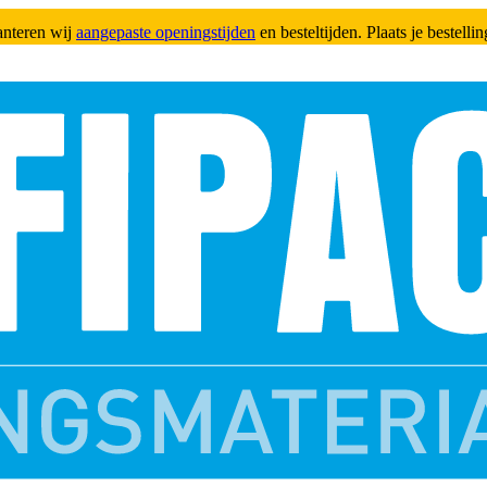
anteren wij
aangepaste openingstijden
en besteltijden. Plaats je bestell