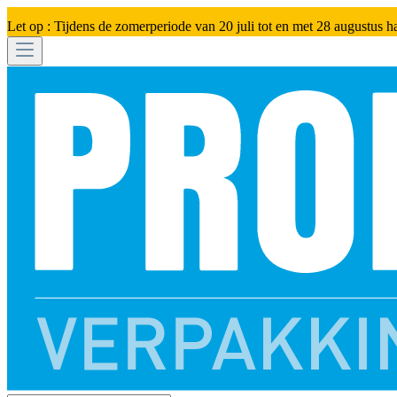
Let op : Tijdens de zomerperiode van 20 juli tot en met 28 augustus h