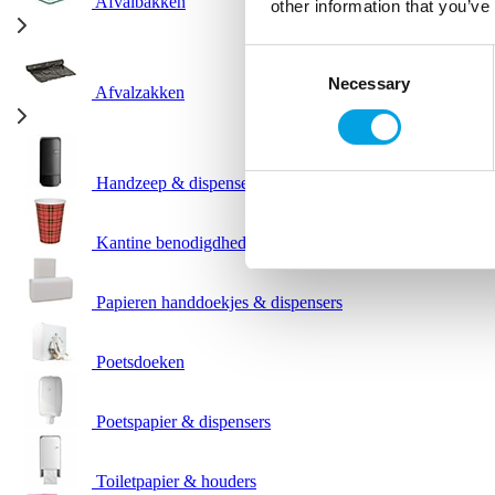
Afvalbakken
other information that you’ve
Consent
Necessary
Selection
Afvalzakken
Handzeep & dispensers
Kantine benodigdheden
Papieren handdoekjes & dispensers
Poetsdoeken
Poetspapier & dispensers
Toiletpapier & houders