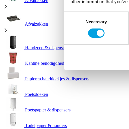
Afvalbakken
other information that you’ve
Consent
Necessary
Selection
Afvalzakken
Handzeep & dispensers
Kantine benodigdheden
Papieren handdoekjes & dispensers
Poetsdoeken
Poetspapier & dispensers
Toiletpapier & houders