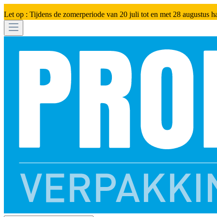
Let op : Tijdens de zomerperiode van 20 juli tot en met 28 augustus h