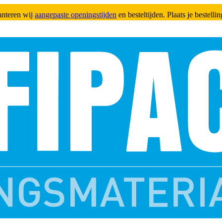
anteren wij
aangepaste openingstijden
en besteltijden. Plaats je bestell