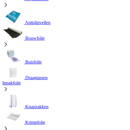
Antislipvellen
Bouwfolie
Buisfolie
Draagtassen
Inpakfolie
Knapzakken
Krimpfolie