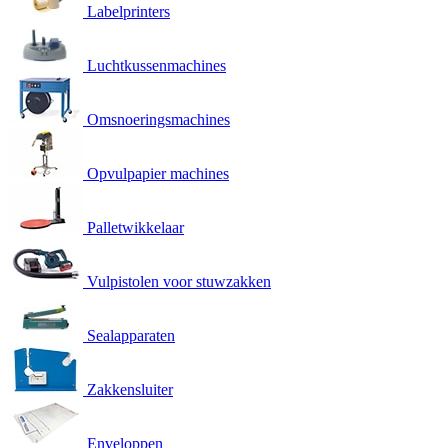
Labelprinters
Luchtkussenmachines
Omsnoeringsmachines
Opvulpapier machines
Palletwikkelaar
Vulpistolen voor stuwzakken
Sealapparaten
Zakkensluiter
Enveloppen