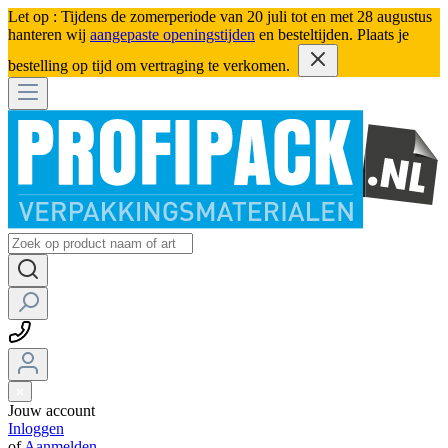
Let op : Tijdens de zomerperiode van 20 juli tot en met 28 augustus
hanteren wij
aangepaste openingstijden
en besteltijden. Plaats je
bestelling op tijd om vertraging te verkomen.
Jouw account
Inloggen
of
Aanmelden