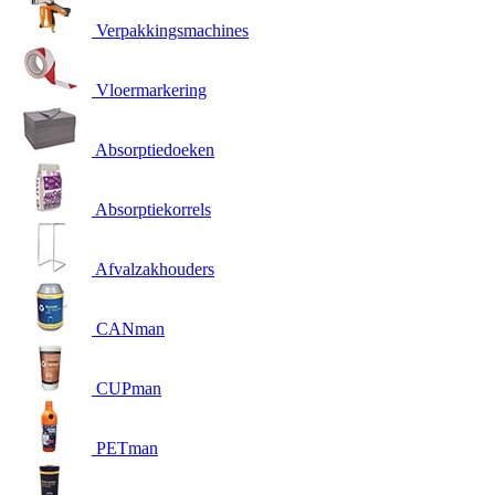
Verpakkingsmachines
Vloermarkering
Absorptiedoeken
Absorptiekorrels
Afvalzakhouders
CANman
CUPman
PETman