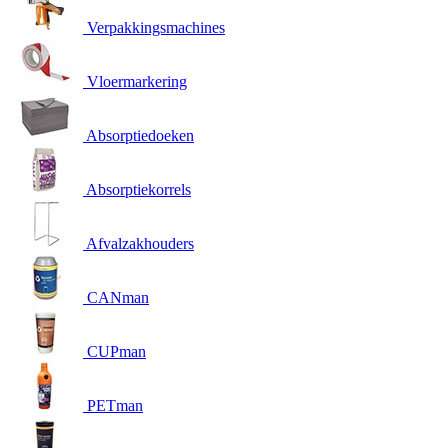
Verpakkingsmachines
Vloermarkering
Absorptiedoeken
Absorptiekorrels
Afvalzakhouders
CANman
CUPman
PETman