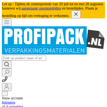
Let op : Tijdens de zomerperiode van 20 juli tot en met 28 augustus
hanteren wij
aangepaste openingstijden
en besteltijden. Plaats je
bestelling op tijd om vertraging te verkomen.
Jouw account
Inloggen
of
Aanmelden