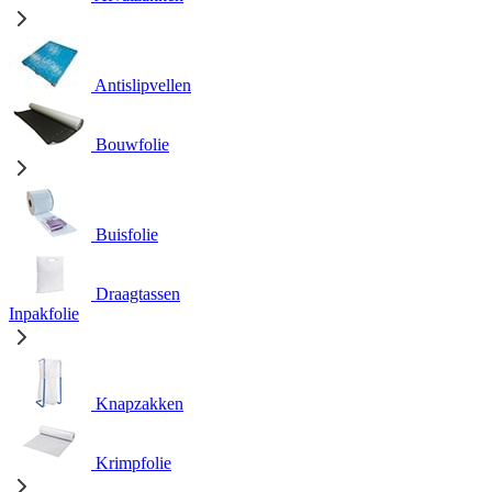
Antislipvellen
Bouwfolie
Buisfolie
Draagtassen
Inpakfolie
Knapzakken
Krimpfolie