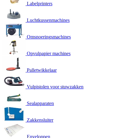
Labelprinters
Luchtkussenmachines
Omsnoeringsmachines
Opvulpapier machines
Palletwikkelaar
Vulpistolen voor stuwzakken
Sealapparaten
Zakkensluiter
Enveloppen