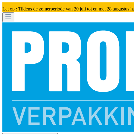
Let op : Tijdens de zomerperiode van 20 juli tot en met 28 augustus h