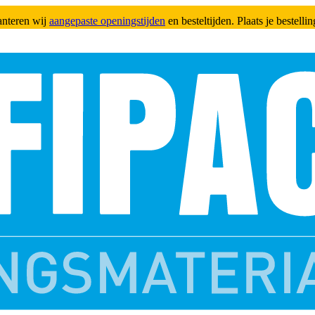
anteren wij
aangepaste openingstijden
en besteltijden. Plaats je bestell