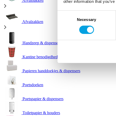
Afvalbakken
other information that you’ve
Consent
Necessary
Selection
Afvalzakken
Handzeep & dispensers
Kantine benodigdheden
Papieren handdoekjes & dispensers
Poetsdoeken
Poetspapier & dispensers
Toiletpapier & houders