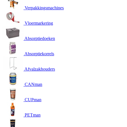
Verpakkingsmachines
Vloermarkering
Absorptiedoeken
Absorptiekorrels
Afvalzakhouders
CANman
CUPman
PETman