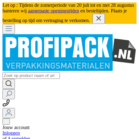
Let op : Tijdens de zomerperiode van 20 juli tot en met 28 augustus
hanteren wij
aangepaste openingstijden
en besteltijden. Plaats je
bestelling op tijd om vertraging te verkomen.
Jouw account
Inloggen
of
Aanmelden