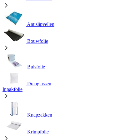
Antislipvellen
Bouwfolie
Buisfolie
Draagtassen
Inpakfolie
Knapzakken
Krimpfolie