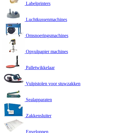
Labelprinters
Luchtkussenmachines
Omsnoeringsmachines
Opvulpapier machines
Palletwikkelaar
Vulpistolen voor stuwzakken
Sealapparaten
Zakkensluiter
Enveloppen